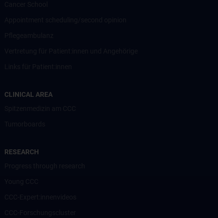
Cancer School
Appointment scheduling/second opinion
Pflegeambulanz
Vertretung für Patient:innen und Angehörige
Links für Patient:innen
CLINICAL AREA
Spitzenmedizin am CCC
Tumorboards
RESEARCH
Progress through research
Young CCC
CCC-Expert:innenvideos
CCC-Forschungscluster