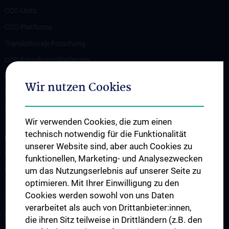
CCC-Units
CCC-Platforms
Translationale Forschung
CCC-Forschungsförderung
CCC-TRIO Symposium
Wir nutzen Cookies
Publikationen
Links & Kontakt CCC-Forschungsangelegenheiten
Wir verwenden Cookies, die zum einen
technisch notwendig für die Funktionalität
STUDIES, TRAINING AND FURTHER EDUCATION
unserer Website sind, aber auch Cookies zu
Übersicht Fortbildungsformate
funktionellen, Marketing- und Analysezwecken
Cancer Update CCC Vienna
um das Nutzungserlebnis auf unserer Seite zu
optimieren. Mit Ihrer Einwilligung zu den
Vienna International Summer School on Oncology for Medical
Cookies werden sowohl von uns Daten
Students
verarbeitet als auch von Drittanbieter:innen,
Interdisziplinäre Onkologische Ausbildung
die ihren Sitz teilweise in Drittländern (z.B. den