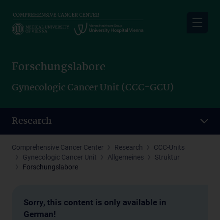
Skip
to
main
content
Forschungslabore
Gynecologic Cancer Unit (CCC-GCU)
Research
Comprehensive Cancer Center
Research
CCC-Units
Gynecologic Cancer Unit
Allgemeines
Struktur
Forschungslabore
Sorry, this content is only available in
German!