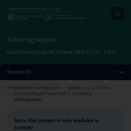
Skip
to
main
content
Arbeitsgruppen
Gastroesophageal Tumor Unit (CCC-GET)
Research
Comprehensive Cancer Center
Research
CCC-Units
Gastresophageal Tumor Unit
Forschung
Arbeitsgruppen
Sorry, this content is only available in
German!