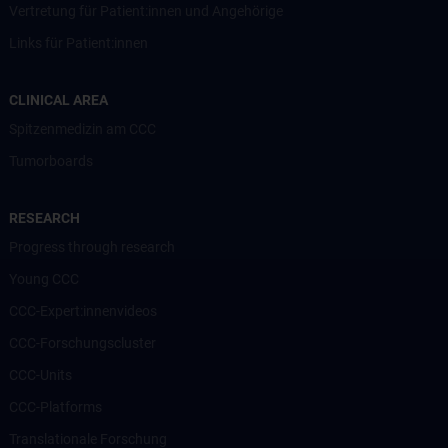
Vertretung für Patient:innen und Angehörige
Links für Patient:innen
CLINICAL AREA
Spitzenmedizin am CCC
Tumorboards
RESEARCH
Progress through research
Young CCC
CCC-Expert:innenvideos
CCC-Forschungscluster
CCC-Units
CCC-Platforms
Translationale Forschung