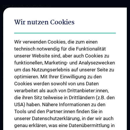
CCC-Forschungsförderung
CCC-TRIO Symposium
Wir nutzen Cookies
Publikationen
Links & Kontakt CCC-Forschungsangelegenheiten
Wir verwenden Cookies, die zum einen
technisch notwendig für die Funktionalität
STUDIES, TRAINING AND FURTHER EDUCATION
unserer Website sind, aber auch Cookies zu
Übersicht Fortbildungsformate
funktionellen, Marketing- und Analysezwecken
Cancer Update CCC Vienna
um das Nutzungserlebnis auf unserer Seite zu
optimieren. Mit Ihrer Einwilligung zu den
Vienna International Summer School on Oncology for Medical
Cookies werden sowohl von uns Daten
Students
verarbeitet als auch von Drittanbieter:innen,
Interdisziplinäre Onkologische Ausbildung
die ihren Sitz teilweise in Drittländern (z.B. den
Klinisch-Praktisches Jahr (KPJ)
USA) haben. Nähere Informationen zu den
Tools und den Partner:innen finden Sie in
Oncology PhD programs
unserer Datenschutzerklärung, in der wir auch
Postgraduelle Onkologische Fortbildung
genau erklären, was eine Datenübermittlung in