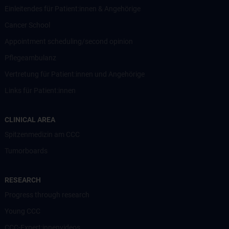
Einleitendes für Patient:innen & Angehörige
Cancer School
Appointment scheduling/second opinion
Pflegeambulanz
Vertretung für Patient:innen und Angehörige
Links für Patient:innen
CLINICAL AREA
Spitzenmedizin am CCC
Tumorboards
RESEARCH
Progress through research
Young CCC
CCC-Expert:innenvideos