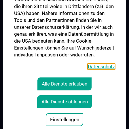
Interdisziplinäre Onkologische Ausbildung
die ihren Sitz teilweise in Drittländern (z.B. den
Klinisch-Praktisches Jahr (KPJ)
USA) haben. Nähere Informationen zu den
Tools und den Partner:innen finden Sie in
Oncology PhD programs
unserer Datenschutzerklärung, in der wir auch
Postgraduelle Onkologische Fortbildung
genau erklären, was eine Datenübermittlung in
die USA bedeuten kann. Ihre Cookie-
SUPPORT CANCER RESEARCH
Einstellungen können Sie auf Wunsch jederzeit
individuell anpassen oder widerrufen.
ZU DEN OFFENEN STELLEN
Datenschutz
Alle Dienste erlauben
LEGAL
CONTACT
Alle Dienste ablehnen
COOKIE-EINSTELLUNGEN
Legal Details
Einstellungen
© 2026 Medical University Vienna