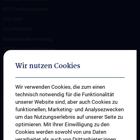
CCC-Forschungscluster
CCC-Units
CCC-Platforms
Translationale Forschung
CCC-Forschungsförderung
CCC-TRIO Symposium
Wir nutzen Cookies
Publikationen
Links & Kontakt CCC-Forschungsangelegenheiten
Wir verwenden Cookies, die zum einen
technisch notwendig für die Funktionalität
STUDIES, TRAINING AND FURTHER EDUCATION
unserer Website sind, aber auch Cookies zu
Übersicht Fortbildungsformate
funktionellen, Marketing- und Analysezwecken
Cancer Update CCC Vienna
um das Nutzungserlebnis auf unserer Seite zu
optimieren. Mit Ihrer Einwilligung zu den
Vienna International Summer School on Oncology for Medical
Cookies werden sowohl von uns Daten
Students
verarbeitet als auch von Drittanbieter:innen,