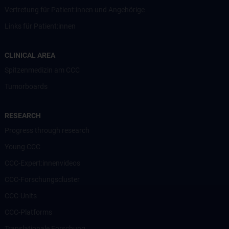
Vertretung für Patient:innen und Angehörige
Links für Patient:innen
CLINICAL AREA
Spitzenmedizin am CCC
Tumorboards
RESEARCH
Progress through research
Young CCC
CCC-Expert:innenvideos
CCC-Forschungscluster
CCC-Units
CCC-Platforms
Translationale Forschung