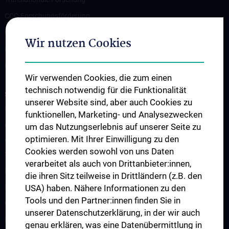
CCC-Forschungsförderung
CCC-TRIO Symposium
Wir nutzen Cookies
Publikationen
Links & Kontakt CCC-Forschungsangelegenheiten
Wir verwenden Cookies, die zum einen
technisch notwendig für die Funktionalität
STUDIES, TRAINING AND FURTHER EDUCATION
unserer Website sind, aber auch Cookies zu
Übersicht Fortbildungsformate
funktionellen, Marketing- und Analysezwecken
Cancer Update CCC Vienna
um das Nutzungserlebnis auf unserer Seite zu
optimieren. Mit Ihrer Einwilligung zu den
Vienna International Summer School on Oncology for Medical
Cookies werden sowohl von uns Daten
Students
verarbeitet als auch von Drittanbieter:innen,
Interdisziplinäre Onkologische Ausbildung
die ihren Sitz teilweise in Drittländern (z.B. den
Klinisch-Praktisches Jahr (KPJ)
USA) haben. Nähere Informationen zu den
Tools und den Partner:innen finden Sie in
Oncology PhD programs
unserer Datenschutzerklärung, in der wir auch
Postgraduelle Onkologische Fortbildung
genau erklären, was eine Datenübermittlung in