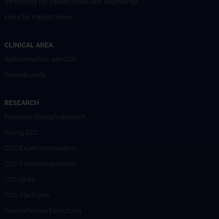
Vertretung für Patient:innen und Angehörige
Links für Patient:innen
CLINICAL AREA
Spitzenmedizin am CCC
Tumorboards
RESEARCH
Progress through research
Young CCC
CCC-Expert:innenvideos
CCC-Forschungscluster
CCC-Units
CCC-Platforms
Translationale Forschung