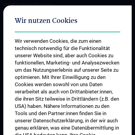
CCC-Forschungsförderung
CCC-TRIO Symposium
Wir nutzen Cookies
Publikationen
Links & Kontakt CCC-Forschungsangelegenheiten
Wir verwenden Cookies, die zum einen
technisch notwendig für die Funktionalität
STUDIES, TRAINING AND FURTHER EDUCATION
unserer Website sind, aber auch Cookies zu
Übersicht Fortbildungsformate
funktionellen, Marketing- und Analysezwecken
Cancer Update CCC Vienna
um das Nutzungserlebnis auf unserer Seite zu
optimieren. Mit Ihrer Einwilligung zu den
Vienna International Summer School on Oncology for Medical
Cookies werden sowohl von uns Daten
Students
verarbeitet als auch von Drittanbieter:innen,
Interdisziplinäre Onkologische Ausbildung
die ihren Sitz teilweise in Drittländern (z.B. den
Klinisch-Praktisches Jahr (KPJ)
USA) haben. Nähere Informationen zu den
Tools und den Partner:innen finden Sie in
Oncology PhD programs
unserer Datenschutzerklärung, in der wir auch
Postgraduelle Onkologische Fortbildung
genau erklären, was eine Datenübermittlung in