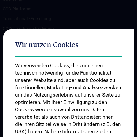
CCC-Platforms
Translationale Forschung
CCC-Forschungsförderung
CCC-TRIO Symposium
Wir nutzen Cookies
Publikationen
Links & Kontakt CCC-Forschungsangelegenheiten
Wir verwenden Cookies, die zum einen
technisch notwendig für die Funktionalität
STUDIES, TRAINING AND FURTHER EDUCATION
unserer Website sind, aber auch Cookies zu
Übersicht Fortbildungsformate
funktionellen, Marketing- und Analysezwecken
Cancer Update CCC Vienna
um das Nutzungserlebnis auf unserer Seite zu
optimieren. Mit Ihrer Einwilligung zu den
Vienna International Summer School on Oncology for Medical
Cookies werden sowohl von uns Daten
Students
verarbeitet als auch von Drittanbieter:innen,
Interdisziplinäre Onkologische Ausbildung
die ihren Sitz teilweise in Drittländern (z.B. den
Klinisch-Praktisches Jahr (KPJ)
USA) haben. Nähere Informationen zu den