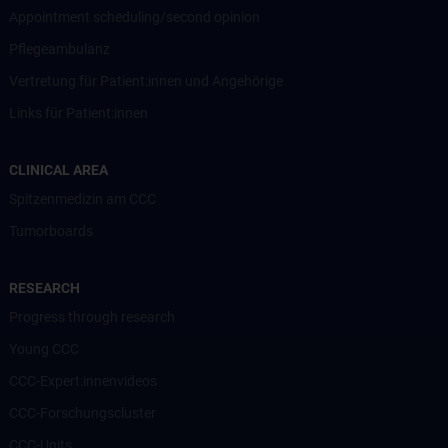
Appointment scheduling/second opinion
Pflegeambulanz
Vertretung für Patient:innen und Angehörige
Links für Patient:innen
CLINICAL AREA
Spitzenmedizin am CCC
Tumorboards
RESEARCH
Progress through research
Young CCC
CCC-Expert:innenvideos
CCC-Forschungscluster
CCC-Units