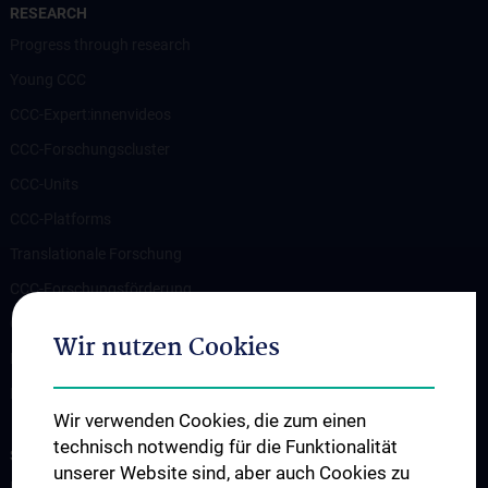
RESEARCH
Progress through research
Young CCC
CCC-Expert:innenvideos
CCC-Forschungscluster
CCC-Units
CCC-Platforms
Translationale Forschung
CCC-Forschungsförderung
CCC-TRIO Symposium
Wir nutzen Cookies
Publikationen
Links & Kontakt CCC-Forschungsangelegenheiten
Wir verwenden Cookies, die zum einen
technisch notwendig für die Funktionalität
STUDIES, TRAINING AND FURTHER EDUCATION
unserer Website sind, aber auch Cookies zu
Übersicht Fortbildungsformate