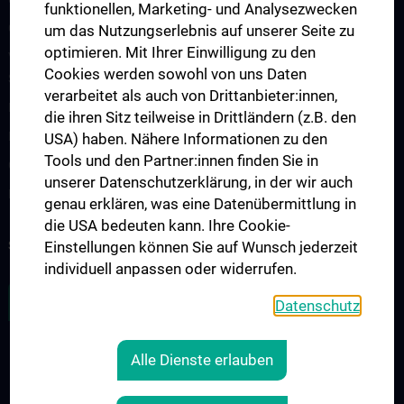
funktionellen, Marketing- und Analysezwecken
Cancer Update CCC Vienna
um das Nutzungserlebnis auf unserer Seite zu
optimieren. Mit Ihrer Einwilligung zu den
Vienna International Summer School on Oncology for Medical
Cookies werden sowohl von uns Daten
Students
verarbeitet als auch von Drittanbieter:innen,
Interdisziplinäre Onkologische Ausbildung
die ihren Sitz teilweise in Drittländern (z.B. den
Klinisch-Praktisches Jahr (KPJ)
USA) haben. Nähere Informationen zu den
Tools und den Partner:innen finden Sie in
Oncology PhD programs
unserer Datenschutzerklärung, in der wir auch
Postgraduelle Onkologische Fortbildung
genau erklären, was eine Datenübermittlung in
die USA bedeuten kann. Ihre Cookie-
SUPPORT CANCER RESEARCH
Einstellungen können Sie auf Wunsch jederzeit
individuell anpassen oder widerrufen.
ZU DEN OFFENEN STELLEN
Datenschutz
Alle Dienste erlauben
LEGAL
CONTACT