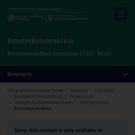
Skip
to
main
content
Brustrekonstruktion
Brustgesundheitszentrum (CCC-BGZ)
Research
Comprehensive Cancer Center
Research
CCC-Units
Brustgesundheitszentrum
Patient:innen
Therapie des Mammakarzinoms
Brustoperation
Brustrekonstruktion
Sorry, this content is only available in