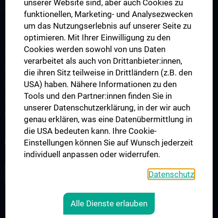
unserer Website sind, aber auch Cookies zu
Übersicht Fortbildungsformate
funktionellen, Marketing- und Analysezwecken
Cancer Update CCC Vienna
um das Nutzungserlebnis auf unserer Seite zu
optimieren. Mit Ihrer Einwilligung zu den
Vienna International Summer School on Oncology for Medical
Cookies werden sowohl von uns Daten
Students
verarbeitet als auch von Drittanbieter:innen,
Interdisziplinäre Onkologische Ausbildung
die ihren Sitz teilweise in Drittländern (z.B. den
Klinisch-Praktisches Jahr (KPJ)
USA) haben. Nähere Informationen zu den
Tools und den Partner:innen finden Sie in
Oncology PhD programs
unserer Datenschutzerklärung, in der wir auch
Postgraduelle Onkologische Fortbildung
genau erklären, was eine Datenübermittlung in
die USA bedeuten kann. Ihre Cookie-
SUPPORT CANCER RESEARCH
Einstellungen können Sie auf Wunsch jederzeit
individuell anpassen oder widerrufen.
ZU DEN OFFENEN STELLEN
Datenschutz
Alle Dienste erlauben
LEGAL