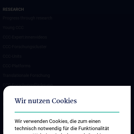
RESEARCH
Progress through research
Young CCC
CCC-Expert:innenvideos
CCC-Forschungscluster
CCC-Units
CCC-Platforms
Translationale Forschung
CCC-Forschungsförderung
CCC-TRIO Symposium
Wir nutzen Cookies
Publikationen
Links & Kontakt CCC-Forschungsangelegenheiten
Wir verwenden Cookies, die zum einen
technisch notwendig für die Funktionalität
STUDIES, TRAINING AND FURTHER EDUCATION